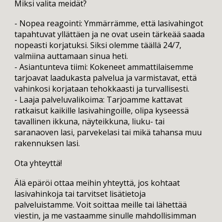
Miksi valita meidät?
- Nopea reagointi: Ymmärrämme, että lasivahingot
tapahtuvat yllättäen ja ne ovat usein tärkeää saada
nopeasti korjatuksi. Siksi olemme täällä 24/7,
valmiina auttamaan sinua heti.
- Asiantunteva tiimi: Kokeneet ammattilaisemme
tarjoavat laadukasta palvelua ja varmistavat, että
vahinkosi korjataan tehokkaasti ja turvallisesti.
- Laaja palveluvalikoima: Tarjoamme kattavat
ratkaisut kaikille lasivahingoille, olipa kyseessä
tavallinen ikkuna, näyteikkuna, liuku- tai
saranaoven lasi, parvekelasi tai mikä tahansa muu
rakennuksen lasi.
Ota yhteyttä!
Älä epäröi ottaa meihin yhteyttä, jos kohtaat
lasivahinkoja tai tarvitset lisätietoja
palveluistamme. Voit soittaa meille tai lähettää
viestin, ja me vastaamme sinulle mahdollisimman