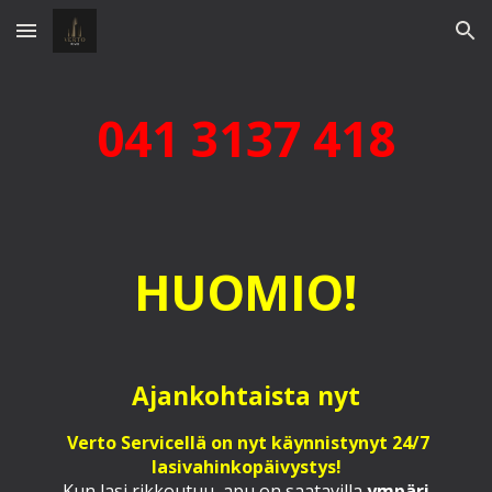
Skip to main content
Skip to navigation
041 3137 418
HUOMIO!
Ajankohtaista nyt
Verto Servicellä on nyt käynnistynyt 24/7
lasivahinkopäivystys!
Kun lasi rikkoutuu, apu on saatavilla
ympäri